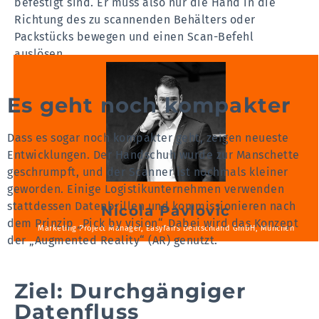
befestigt sind. Er muss also nur die Hand in die
Richtung des zu scannenden Behälters oder
Packstücks bewegen und einen Scan-Befehl
auslösen.
Es geht noch kompakter
Dass es sogar noch kompakter geht, zeigen neueste
Entwicklungen. Der Handschuh wurde zur Manschette
geschrumpft, und der Scanner ist nochmals kleiner
geworden. Einige Logistikunternehmen verwenden
stattdessen Datenbrillen und kommissionieren nach
Nicola Pavlovic
dem Prinzip „Pick by vision“. Dabei wird das Konzept
Marketing Project Manager, Easyfairs Deutschland GmbH, München
der „Augmented Reality“ (AR) genutzt.
Ziel: Durchgängiger
Datenfluss