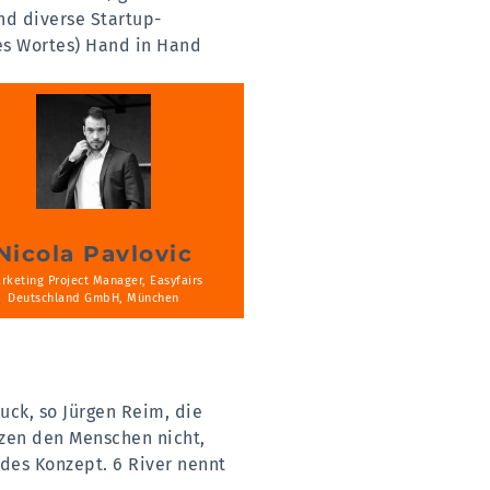
nd diverse Startup-
des Wortes) Hand in Hand
Nicola Pavlovic
rketing Project Manager, Easyfairs
Deutschland GmbH, München
uck, so Jürgen Reim, die
tzen den Menschen nicht,
des Konzept. 6 River nennt