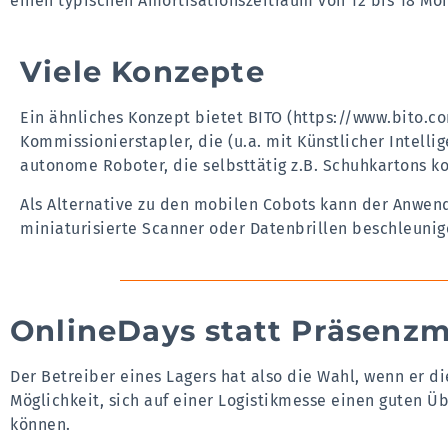
einen typischen Amortisationszeitraum von 12 bis 18 Mo
Viele Konzepte
Ein ähnliches Konzept bietet
BITO
(https://www.bito.c
Kommissionierstapler, die (u.a. mit Künstlicher Intelli
autonome Roboter, die selbsttätig z.B. Schuhkartons 
Als Alternative zu den mobilen Cobots kann der Anwen
miniaturisierte Scanner oder Datenbrillen beschleuni
OnlineDays statt Präsenz
Der Betreiber eines Lagers hat also die Wahl, wenn er die
Möglichkeit, sich auf einer Logistikmesse einen guten Üb
können.