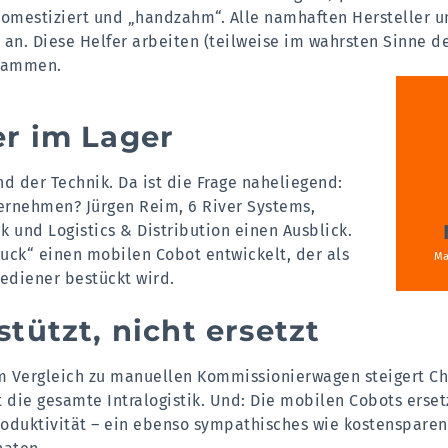
domestiziert und „handzahm“. Alle namhaften Hersteller u
 an. Diese Helfer arbeiten (teilweise im wahrsten Sinne 
usammen.
er im Lager
nd der Technik. Da ist die Frage naheliegend:
bernehmen? Jürgen Reim
, 6 River Systems
,
 und Logistics & Distribution einen Ausblick.
uck“ einen mobilen Cobot entwickelt, der als
Ma
ediener bestückt wird.
tützt, nicht ersetzt
 Im Vergleich zu manuellen Kommissionierwagen steigert Ch
 die gesamte Intralogistik. Und: Die mobilen Cobots erse
Produktivität – ein ebenso sympathisches wie kostensparen